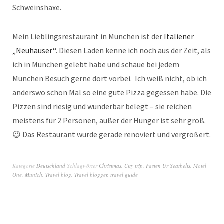
Schweinshaxe.
Mein Lieblingsrestaurant in München ist der
Italiener
„Neuhauser“
. Diesen Laden kenne ich noch aus der Zeit, als
ich in München gelebt habe und schaue bei jedem
München Besuch gerne dort vorbei. Ich weiß nicht, ob ich
anderswo schon Mal so eine gute Pizza gegessen habe. Die
Pizzen sind riesig und wunderbar belegt – sie reichen
meistens für 2 Personen, außer der Hunger ist sehr groß.
😉 Das Restaurant wurde gerade renoviert und vergrößert.
Kategorie
Deutschland
Schlagwörter
Christmas
,
City trip
,
Fasten Ur Seatbelts
,
Motel
One
,
Munich
,
Travel blog
,
Travel blogger
,
travel guide