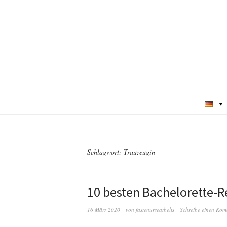
Schlagwort:
Trauzeugin
10 besten Bachelorette-R
16 März 2020
von
fastenurseatbelts
Schreibe einen Kom