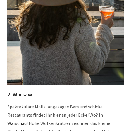
2.
Warsaw
Spektakuläre Malls, angesagte Bars und schicke
Restaurants findet ihr hier an jeder Ecke! Wo? In
Warschau
! Hohe Wolkenkratzer zeichnen das kleine