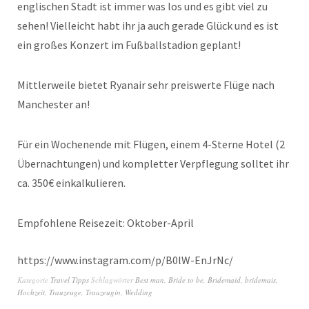
englischen Stadt ist immer was los und es gibt viel zu
sehen! Vielleicht habt ihr ja auch gerade Glück und es ist
ein großes Konzert im Fußballstadion geplant!
Mittlerweile bietet Ryanair sehr preiswerte Flüge nach
Manchester an!
Für ein Wochenende mit Flügen, einem 4-Sterne Hotel (2
Übernachtungen) und kompletter Verpflegung solltet ihr
ca. 350€ einkalkulieren.
Empfohlene Reisezeit: Oktober-April
https://www.instagram.com/p/B0lW-EnJrNc/
Kategorie
Travel Tipps
Schlagwörter
Best man
,
Bride to be
,
Bridemaid
,
bridemais
,
Hochzeit
,
Trauzeuge
,
Trauzeugin
,
Wedding