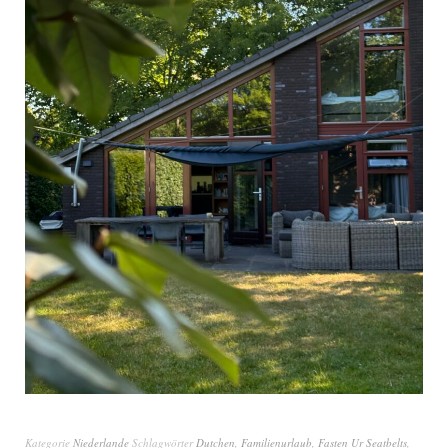
Kategorie
Niederlande
Schlagwörter
Dutchen
,
Familienurlaub
,
Fasten Ur Seatbelts
,