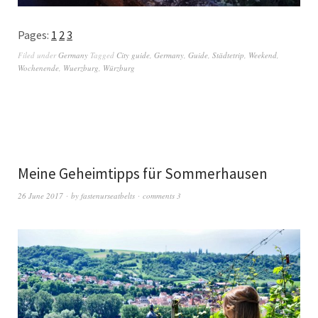
Pages:
1
2
3
Filed under
Germany
Tagged
City guide
,
Germany
,
Guide
,
Städtetrip
,
Weekend
,
Wochenende
,
Wuerzburg
,
Würzburg
Meine Geheimtipps für Sommerhausen
26 June 2017
by
fastenurseatbelts
comments 3