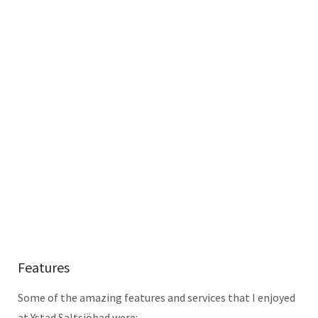
Features
Some of the amazing features and services that I enjoyed
at Ystad Saltsjöbad were:
The breakfast, which had a wide variety to
select from. The food was simply amazing and
fresh but you had to be early to get everything
you want.
We enjoyed a
3-course meal
at the restaurant.