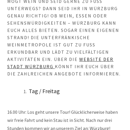
ÖGT WEIN UND SEID GERNE ZU FUSS UN
TERWEGS? DANN SEID IHR IN WÜRZBURG GE
NAU RICHTIG! OB WEIN, ESSEN ODER SE
HENSWÜRDIGKEITEN – WÜRZBURG KANN EU
CH ALLES BIETEN. SOGAR EINEN EIGENEN ST
RAND! DIE UNTERFRÄNKISCHE WE
INMETROPOLE IST GUT ZU FUSS ERK
UNDBAR UND LÄDT ZU VIELFÄLTIGEN AKT
IVITÄTEN EIN. ÜBER DIE
WEBSITE DER
STADT WÜRZBURG
KÖNNT IHR EUCH ÜBER
DIE ZAHLREICHEN ANGEBOTE INFORMIEREN.
Tag / Freitag
16.00 Uhr: Los geht unsere Tour! Glücklicherweise haben
wir freie Fahrt und kein Stau ist in Sicht. Nach nur drei
Stunden kommen wir an unserem Ziel an: Würzburg!