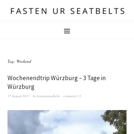
Tag:
Weekend
Wochenendtrip Würzburg – 3 Tage in
Würzburg
17 August 2017
by
fastenurseatbelts
comments 13