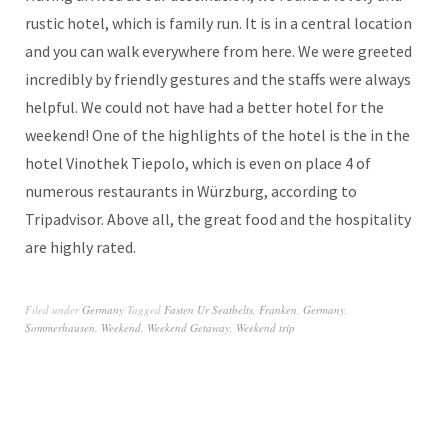
rustic hotel, which is family run. It is in a central location
and you can walk everywhere from here. We were greeted
incredibly by friendly gestures and the staffs were always
helpful. We could not have had a better hotel for the
weekend! One of the highlights of the hotel is the in the
hotel Vinothek Tiepolo, which is even on place 4 of
numerous restaurants in Würzburg, according to
Tripadvisor. Above all, the great food and the hospitality
are highly rated.
Filed under
Germany
Tagged
Fasten Ur Seatbelts
,
Franken
,
Germany
,
Sommerhausen
,
Weekend
,
Weekend Getaway
,
Weekend trip