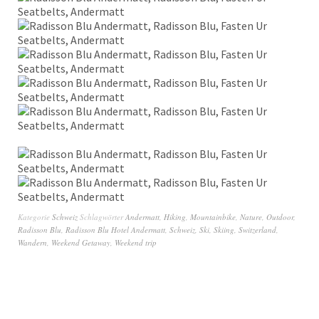
Kategorie
Schweiz
Schlagwörter
Andermatt
,
Hiking
,
Mountainbike
,
Nature
,
Outdoor
,
Radisson Blu
,
Radisson Blu Hotel Andermatt
,
Schweiz
,
Ski
,
Skiing
,
Switzerland
,
Wandern
,
Weekend Getaway
,
Weekend trip