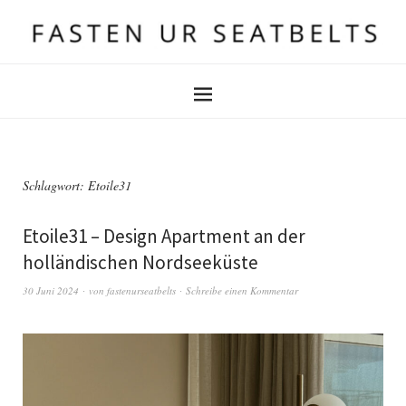
Schlagwort:
Etoile31
Etoile31 – Design Apartment an der
holländischen Nordseeküste
30 Juni 2024
von
fastenurseatbelts
Schreibe einen Kommentar