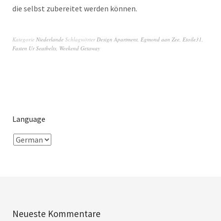
die selbst zubereitet werden können.
Kategorie
Niederlande
Schlagwörter
Design Apartment
,
Egmond aan Zee
,
Etoile31
,
Fasten Ur Seatbelts
,
Weekend Getaway
Language
Neueste Kommentare