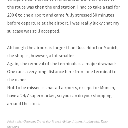
the route was then the end station. I had to take a taxi for
200 € to the airport and came fully stressed 50 minutes
before departure at the airport. I was really lucky that my
suitcase was still accepted.
Although the airport is larger than Düsseldorf or Munich,
the shop is, however, a lot smaller.
Again, the removal of the terminals is a major drawback.
One runs a very long distance here from one terminal to
the other.
Not to be missed is that all airports, except for Munich,
have a 24/7 supermarket, so you can do your shopping
around the clock.
Filed under
Germany
,
Travel tips
Tagged
Abflug
,
Airport
,
Ausflugsziel
,
Reise
,
shopping