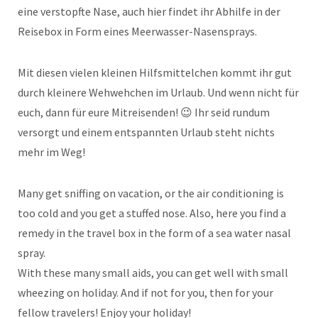
eine verstopfte Nase, auch hier findet ihr Abhilfe in der
Reisebox in Form eines Meerwasser-Nasensprays.
Mit diesen vielen kleinen Hilfsmittelchen kommt ihr gut
durch kleinere Wehwehchen im Urlaub. Und wenn nicht für
euch, dann für eure Mitreisenden! 😉 Ihr seid rundum
versorgt und einem entspannten Urlaub steht nichts
mehr im Weg!
Many get sniffing on vacation, or the air conditioning is
too cold and you get a stuffed nose. Also, here you find a
remedy in the travel box in the form of a sea water nasal
spray.
With these many small aids, you can get well with small
wheezing on holiday. And if not for you, then for your
fellow travelers! Enjoy your holiday!