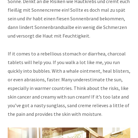
Sonne. Denkt an die Risiken wie Hautkrebs und cremt euch
fleißig mit Sonnencreme ein! Sollte es doch mal zu spät
sein und ihr habt einen fiesen Sonnenbrand bekommen,
dann lindert Sonnenbrandsalbe ein wenig die Schmerzen
und versorgt die Haut mit Feuchtigkeit.
If it comes to a rebellious stomach or diarrhea, charcoal
tablets will help you. If you walk a lot like me, you run
quickly into bubbles. With a whale ointment, heal blisters,
or even abrasions, faster. Many underestimate the sun,
especially in warmer countries. Think about the risks, like
skin cancer and creamy with sun cream! If it’s too late and
you’ve got a nasty sunglass, sand creme relieves a little of
the pain and provides the skin with moisture.