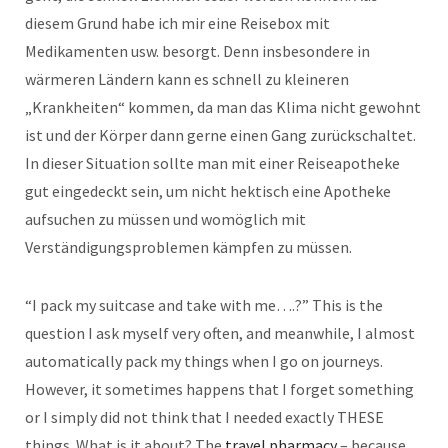
diesem Grund habe ich mir eine Reisebox mit
Medikamenten usw. besorgt. Denn insbesondere in
wärmeren Ländern kann es schnell zu kleineren
„Krankheiten“ kommen, da man das Klima nicht gewohnt
ist und der Körper dann gerne einen Gang zurückschaltet.
In dieser Situation sollte man mit einer Reiseapotheke
gut eingedeckt sein, um nicht hektisch eine Apotheke
aufsuchen zu müssen und womöglich mit
Verständigungsproblemen kämpfen zu müssen.
“I pack my suitcase and take with me….?” This is the
question I ask myself very often, and meanwhile, I almost
automatically pack my things when I go on journeys.
However, it sometimes happens that I forget something
or I simply did not think that I needed exactly THESE
things. What is it about? The
travel pharmacy
– because