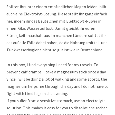
Solltet ihr unter einem empfindlichen Magen leiden, hilft
euch eine Elektrolyt-Lösung. Diese stellt ihr ganz einfach
her, indem ihr das Beutelchen mit Elektrolyt-Pulver in
einem Glas Wasser auflöst. Damit gleicht ihr euren
Flüssigkeitshaushalt aus. In manchen Ländern solltet ihr
das auf alle Fälle dabei haben, da die Nahrungsmittel- und
Trinkwasserhygiene nicht so gut ist wie in Deutschland.
In this box, I find everything I need for my travels. To
prevent calf cramps, I take a magnesium stick once a day.
Since I will be doing a lot of walking and some sports, the
magnesium helps me through the day and I do not have to
fight with tired legs in the evening.
If you suffer from a sensitive stomach, use an electrolyte
solution. This makes it easy for you to dissolve the sachet
of electrolyte powder in a glass of water. This balances