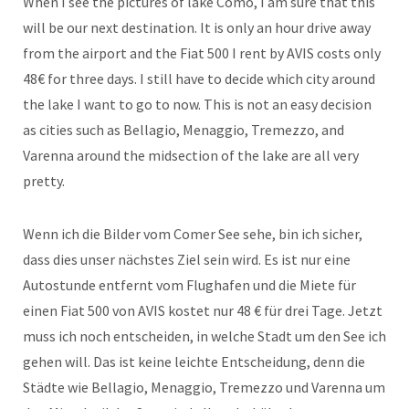
When I see the pictures of lake Como, I am sure that this
will be our next destination. It is only an hour drive away
from the airport and the Fiat 500 I rent by AVIS costs only
48€ for three days. I still have to decide which city around
the lake I want to go to now. This is not an easy decision
as cities such as Bellagio, Menaggio, Tremezzo, and
Varenna around the midsection of the lake are all very
pretty.
Wenn ich die Bilder vom Comer See sehe, bin ich sicher,
dass dies unser nächstes Ziel sein wird. Es ist nur eine
Autostunde entfernt vom Flughafen und die Miete für
einen Fiat 500 von AVIS kostet nur 48 € für drei Tage. Jetzt
muss ich noch entscheiden, in welche Stadt um den See ich
gehen will. Das ist keine leichte Entscheidung, denn die
Städte wie Bellagio, Menaggio, Tremezzo und Varenna um