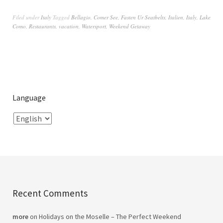
Filed under
Italy
Tagged
Bellagio
,
Comer See
,
Fasten Ur Seatbelts
,
Italien
,
Italy
,
Lake
Como
,
Restaurants
,
vacation
,
Watersport
,
Weekend Getaway
Language
Recent Comments
more
on
Holidays on the Moselle – The Perfect Weekend