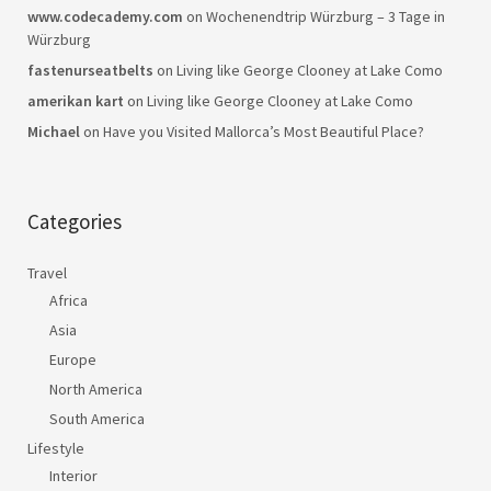
www.codecademy.com
on
Wochenendtrip Würzburg – 3 Tage in
Würzburg
fastenurseatbelts
on
Living like George Clooney at Lake Como
amerikan kart
on
Living like George Clooney at Lake Como
Michael
on
Have you Visited Mallorca’s Most Beautiful Place?
Categories
Travel
Africa
Asia
Europe
North America
South America
Lifestyle
Interior