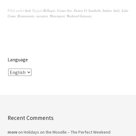
Filed under
Italy
Tagged
Bellagio
,
Comer See
,
Fasten Ur Seatbelts
,
Italien
,
Italy
,
Lake
Como
,
Restaurants
,
vacation
,
Watersport
,
Weekend Getaway
Language
Recent Comments
more
on
Holidays on the Moselle – The Perfect Weekend