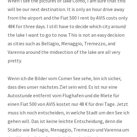
When I see the pictures of lake Como, I am sure that this
will be our next destination. It is only an hour drive away
from the airport and the Fiat 500 I rent by AVIS costs only
48€ for three days. I still have to decide which city around
the lake I want to go to now. This is not an easy decision
as cities such as Bellagio, Menaggio, Tremezzo, and
Varenna around the midsection of the lake are all very
pretty.
Wenn ich die Bilder vom Comer See sehe, bin ich sicher,
dass dies unser nächstes Ziel sein wird. Es ist nur eine
Autostunde entfernt vom Flughafen und die Miete für
einen Fiat 500 von AVIS kostet nur 48 € für drei Tage. Jetzt
muss ich noch entscheiden, in welche Stadt um den See ich
gehen will. Das ist keine leichte Entscheidung, denn die
Städte wie Bellagio, Menaggio, Tremezzo und Varenna um