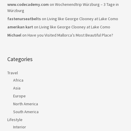
www.codecademy.com
on
Wochenendtrip Würzburg – 3 Tage in
Würzburg
fastenurseatbelts
on
Living like George Clooney at Lake Como
amerikan kart
on
Living like George Clooney at Lake Como
Michael
on
Have you Visited Mallorca’s Most Beautiful Place?
Categories
Travel
Africa
Asia
Europe
North America
South America
Lifestyle
Interior