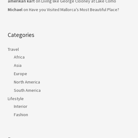
amerikan kart
on
Living like George Clooney at Lake Como
Michael
on
Have you Visited Mallorca’s Most Beautiful Place?
Categories
Travel
Africa
Asia
Europe
North America
South America
Lifestyle
Interior
Fashion