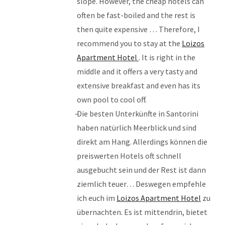
slope. However, the cheap hotels can
often be fast-boiled and the rest is
then quite expensive … Therefore, I
recommend you to stay at the
Loizos
Apartment Hotel
. It is right in the
middle and it offers a very tasty and
extensive breakfast and even has its
own pool to cool off.
Die besten Unterkünfte in Santorini
haben natürlich Meerblick und sind
direkt am Hang. Allerdings können die
preiswerten Hotels oft schnell
ausgebucht sein und der Rest ist dann
ziemlich teuer… Deswegen empfehle
ich euch im
Loizos Apartment Hotel
zu
übernachten. Es ist mittendrin, bietet