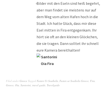
Bilder mit den Eseln sind heiß begehrt,
aber man findet sie meistens nur auf
dem Weg vom alten Hafen hoch in die
Stadt. Ich hatte Glück, dass mir diese
Esel mitten in Fira entgegenkam. Ihr
hört sie oft an den kleinen Glöckchen,
die sie tragen. Dann solltet ihr schnell
eure Kamera bereithalten!
Filed under
Greece
Tagged
Fasten Ur Seatbelts
,
Fasten ur Seatbelts Greece
,
Fira
,
Greece
,
Oia
,
Santorini
,
travel guide
,
Travelguide