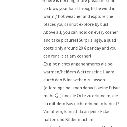
There is nothing more pleasant than
to blow your hair through the wind in
warm / hot weather and explore the
places you cannot explore by bus!
Above all, you can hold on every corner
and take pictures! Surprisingly, a quad
costs only around 20 € per day and you
can rent it at any corner!
Es gibt nichts angenehmeres als bei
warmen/heißem Wetter seine Haare
durch den Wind wehen zu lassen
(allerdings hat man danach keine Frisur
mehr 🙂 ) und die Orte zu erkunden, die
du mit dem Bus nicht erkunden kannst!
Vor allem, kannst du an jeder Ecke
halten und Bilder machen!