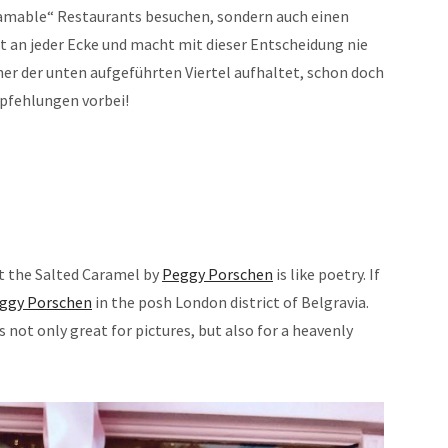
gramable“ Restaurants besuchen, sondern auch einen
st an jeder Ecke und macht mit dieser Entscheidung nie
ner der unten aufgeführten Viertel aufhaltet, schon doch
pfehlungen vorbei!
ut the Salted Caramel by
Peggy Porschen
is like poetry. If
ggy Porschen
in the posh London district of Belgravia.
s not only great for pictures, but also for a heavenly