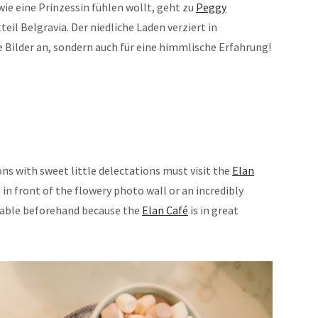
 wie eine Prinzessin fühlen wollt, geht zu
Peggy
l Belgravia. Der niedliche Laden verziert in
le Bilder an, sondern auch für eine himmlische Erfahrung!
ns with sweet little delectations must visit the
Elan
 in front of the flowery photo wall or an incredibly
 table beforehand because the
Elan Café
is in great