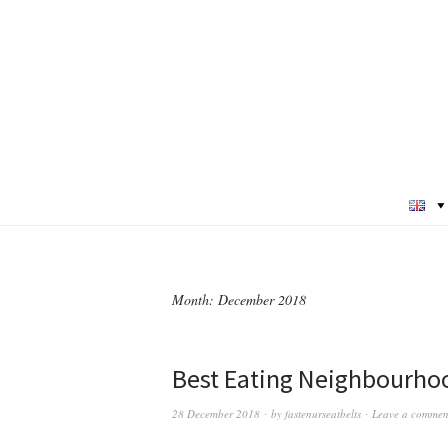
Month:
December 2018
Best Eating Neighbourho
28 December 2018
by
fastenurseatbelts
Leave a commen