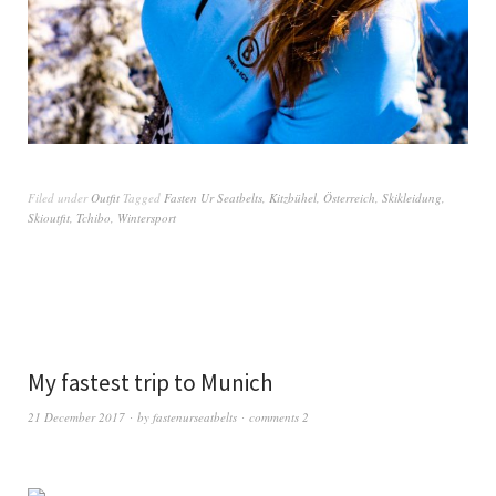
Filed under
Outfit
Tagged
Fasten Ur Seatbelts
,
Kitzbühel
,
Österreich
,
Skikleidung
,
Skioutfit
,
Tchibo
,
Wintersport
My fastest trip to Munich
21 December 2017
by
fastenurseatbelts
comments 2