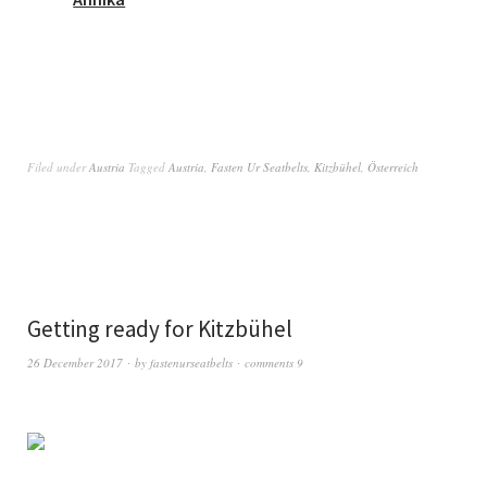
Filed under
Austria
Tagged
Austria
,
Fasten Ur Seatbelts
,
Kitzbühel
,
Österreich
Getting ready for Kitzbühel
26 December 2017
by
fastenurseatbelts
comments 9