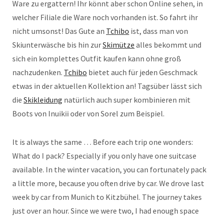
Ware zu ergattern! Ihr könnt aber schon Online sehen, in
welcher Filiale die Ware noch vorhanden ist. So fahrt ihr
nicht umsonst! Das Gute an
Tchibo
ist, dass man von
Skiunterwäsche bis hin zur
Skimütze
alles bekommt und
sich ein komplettes Outfit kaufen kann ohne groß
nachzudenken.
Tchibo
bietet auch für jeden Geschmack
etwas in der aktuellen Kollektion an! Tagsüber lässt sich
die
Skikleidung
natürlich auch super kombinieren mit
Boots von Inuikii oder von Sorel zum Beispiel.
It is always the same … Before each trip one wonders:
What do I pack? Especially if you only have one suitcase
available. In the winter vacation, you can fortunately pack
a little more, because you often drive by car. We drove last
week by car from Munich to Kitzbühel. The journey takes
just over an hour. Since we were two, I had enough space