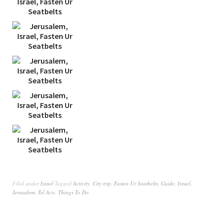
Filed under
Israel
Tagged
Activity
,
City trip
,
Fasten Ur Seatbelts
,
Guide
,
Israel
,
Jerusalem
,
Tel Aviv
,
Things To Do