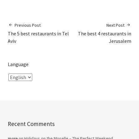
Previous Post
Next Post
The 5 best restaurants in Tel
The best 4 restaurants in
Aviv
Jerusalem
Language
Recent Comments
more
on
Holidays on the Moselle – The Perfect Weekend