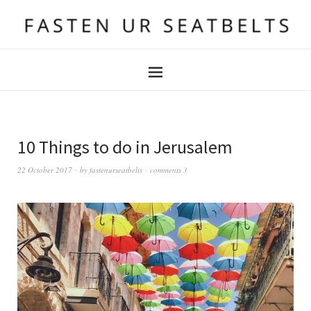
10 Things to do in Jerusalem
22 October 2017
by
fastenurseatbelts
comments 3