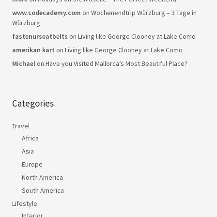
www.codecademy.com
on
Wochenendtrip Würzburg – 3 Tage in
Würzburg
fastenurseatbelts
on
Living like George Clooney at Lake Como
amerikan kart
on
Living like George Clooney at Lake Como
Michael
on
Have you Visited Mallorca’s Most Beautiful Place?
Categories
Travel
Africa
Asia
Europe
North America
South America
Lifestyle
Interior