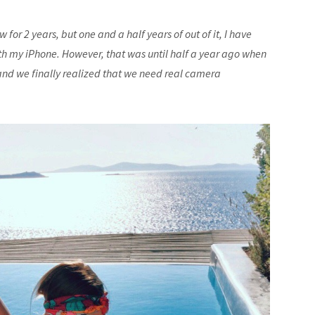
for 2 years, but one and a half years of out of it, I have
th my iPhone. However, that was until half a year ago when
 and we finally realized that we need real camera