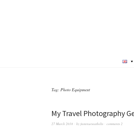
Tag:
Photo Equipment
My Travel Photography G
27 March 2018
by
fastenurseatbelts
comments 2