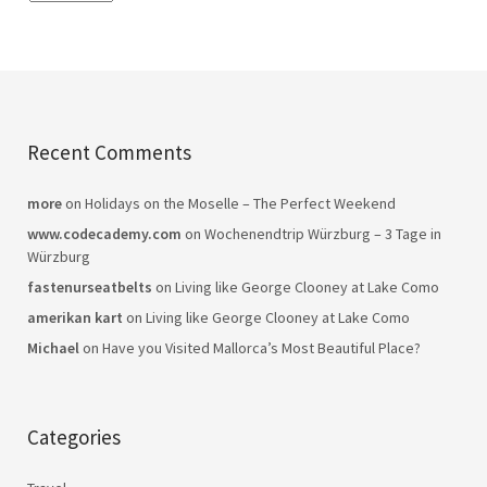
Recent Comments
more
on
Holidays on the Moselle – The Perfect Weekend
www.codecademy.com
on
Wochenendtrip Würzburg – 3 Tage in
Würzburg
fastenurseatbelts
on
Living like George Clooney at Lake Como
amerikan kart
on
Living like George Clooney at Lake Como
Michael
on
Have you Visited Mallorca’s Most Beautiful Place?
Categories