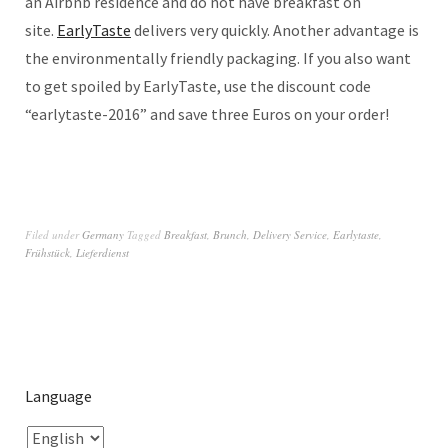
an Airbnb residence and do not have breakfast on
site.
EarlyTaste
delivers very quickly. Another advantage is
the environmentally friendly packaging. If you also want
to get spoiled by EarlyTaste, use the discount code
“earlytaste-2016” and save three Euros on your order!
Filed under
Germany
Tagged
Breakfast
,
Brunch
,
Delivery Service
,
Earlytaste
,
Frühstück
,
Lieferdienst
Language