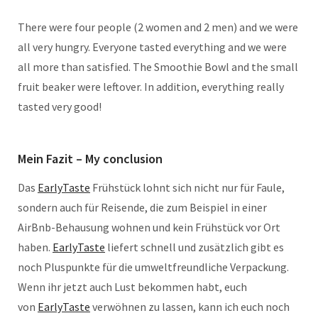
There were four people (2 women and 2 men) and we were
all very hungry. Everyone tasted everything and we were
all more than satisfied. The Smoothie Bowl and the small
fruit beaker were leftover. In addition, everything really
tasted very good!
Mein Fazit – My conclusion
Das
EarlyTaste
Frühstück lohnt sich nicht nur für Faule,
sondern auch für Reisende, die zum Beispiel in einer
AirBnb-Behausung wohnen und kein Frühstück vor Ort
haben.
EarlyTaste
liefert schnell und zusätzlich gibt es
noch Pluspunkte für die umweltfreundliche Verpackung.
Wenn ihr jetzt auch Lust bekommen habt, euch
von
EarlyTaste
verwöhnen zu lassen, kann ich euch noch