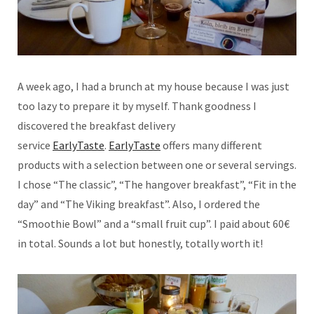
A week ago, I had a brunch at my house because I was just
too lazy to prepare it by myself. Thank goodness I
discovered the breakfast delivery
service
EarlyTaste
.
EarlyTaste
offers many different
products with a selection between one or several servings.
I chose “The classic”, “The hangover breakfast”, “Fit in the
day” and “The Viking breakfast”. Also, I ordered the
“Smoothie Bowl” and a “small fruit cup”. I paid about 60€
in total. Sounds a lot but honestly, totally worth it!